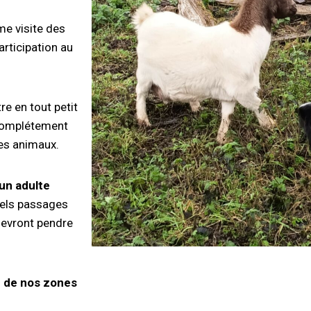
e visite des
articipation au
tre en tout petit
 complétement
des animaux.
’un adulte
uels passages
devront pendre
 de nos zones