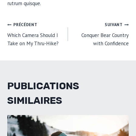
rutrum quisque.
NAVIGATION
PRÉCÉDENT
SUIVANT
Which Camera Should I
Conquer Bear Country
DE
Take on My Thru-Hike?
with Confidence
L’ARTICLE
PUBLICATIONS
SIMILAIRES