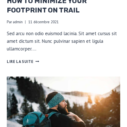
HOW TO MINIMIZE YOUR
FOOTPRINT ON TRAIL
Par
admin
11 décembre 2021
Sed arcu non odio euismod lacinia. Sit amet cursus sit
amet dictum sit. Nunc pulvinar sapien et ligula
ullamcorper….
HOW
LIRE LA SUITE
TO
MINIMIZE
YOUR
FOOTPRINT
ON
TRAIL