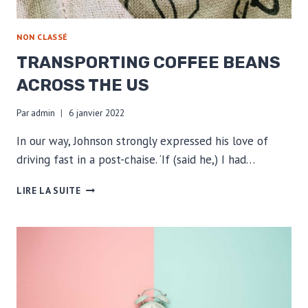
NON CLASSÉ
TRANSPORTING COFFEE BEANS
ACROSS THE US
Par
admin
6 janvier 2022
In our way, Johnson strongly expressed his love of
driving fast in a post-chaise. ‘If (said he,) I had…
TRANSPORTING
LIRE LA SUITE
COFFEE
BEANS
ACROSS
THE
US