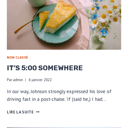
NON CLASSÉ
IT’S 5:00 SOMEWHERE
Par
admin
6 janvier 2022
In our way, Johnson strongly expressed his love of
driving fast in a post-chaise. ‘If (said he,) I had…
IT’S
LIRE LA SUITE
5:00
SOMEWHERE