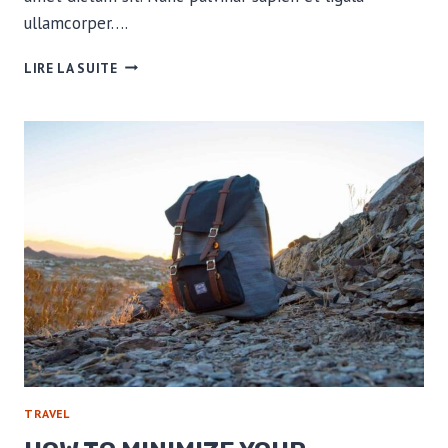
ullamcorper….
FROM
LIRE LA SUITE
ARGENTINA
TO
ALASKA
W/
260
LITROS
TRAVEL