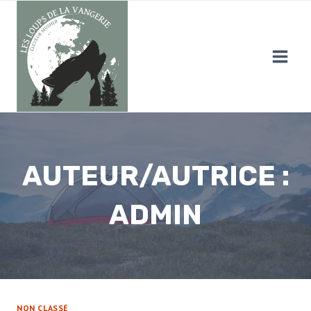
Aller
au
contenu
AUTEUR/AUTRICE :
ADMIN
NON CLASSÉ