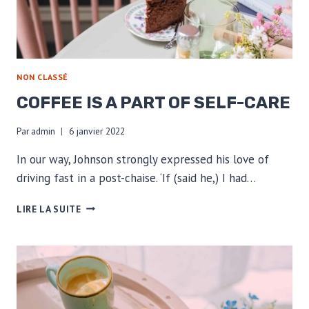
NON CLASSÉ
COFFEE IS A PART OF SELF-CARE
Par
admin
6 janvier 2022
In our way, Johnson strongly expressed his love of
driving fast in a post-chaise. ‘If (said he,) I had…
COFFEE
LIRE LA SUITE
IS
A
PART
OF
SELF-
CARE