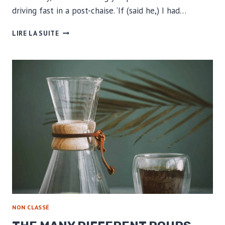
driving fast in a post-chaise. ‘If (said he,) I had…
SWEETS
LIRE LA SUITE
TASTE
BETTER
WITH
SOMETHING
BITTER
NON CLASSÉ