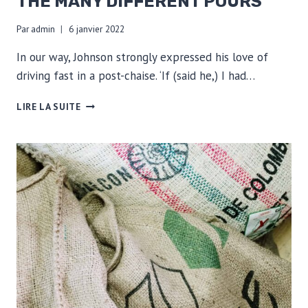
THE MANY DIFFERENT POURS
Par
admin
6 janvier 2022
In our way, Johnson strongly expressed his love of
driving fast in a post-chaise. ‘If (said he,) I had…
THE
LIRE LA SUITE
MANY
DIFFERENT
POURS