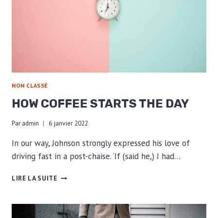
NON CLASSÉ
HOW COFFEE STARTS THE DAY
Par
admin
6 janvier 2022
In our way, Johnson strongly expressed his love of
driving fast in a post-chaise. ‘If (said he,) I had…
HOW
LIRE LA SUITE
COFFEE
STARTS
THE
DAY