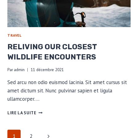
TRAVEL
RELIVING OUR CLOSEST
WILDLIFE ENCOUNTERS
Par
admin
11 décembre 2021
Sed arcu non odio euismod lacinia. Sit amet cursus sit
amet dictum sit. Nunc pulvinar sapien et ligula
ullamcorper….
RELIVING
LIRE LA SUITE
OUR
CLOSEST
WILDLIFE
NAVIGATION
Page
1
2
ENCOUNTERS